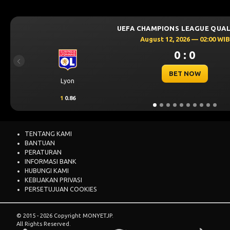
UEFA CHAMPIONS LEAGUE QUALIFIERS
August 12, 2026 — 02:00 WIB
0 : 0
Previous
BET NOW
Lyon
1
0.86
TENTANG KAMI
BANTUAN
PERATURAN
INFORMASI BANK
HUBUNGI KAMI
KEBIJAKAN PRIVASI
PERSETUJUAN COOKIES
© 2015 - 2026 Copyright MONYETJP.
All Rights Reserved.