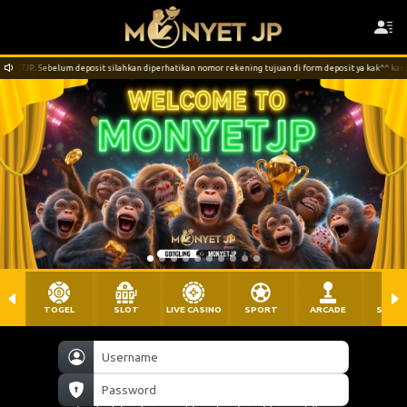
ETJP.. Sebelum deposit silahkan diperhatikan nomor rekening tujuan di form deposit ya kak^^ karen
TOGEL
SLOT
LIVE CASINO
SPORT
ARCADE
SABU