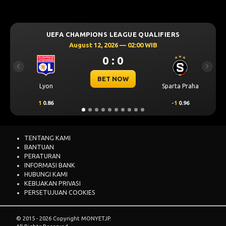
UEFA CHAMPIONS LEAGUE QUALIFIERS
August 12, 2026 — 02:00 WIB
0 : 0
Previous
Next
BET NOW
Lyon
Sparta Praha
1
0.86
-1
0.96
TENTANG KAMI
BANTUAN
PERATURAN
INFORMASI BANK
HUBUNGI KAMI
KEBIJAKAN PRIVASI
PERSETUJUAN COOKIES
© 2015 - 2026 Copyright MONYETJP.