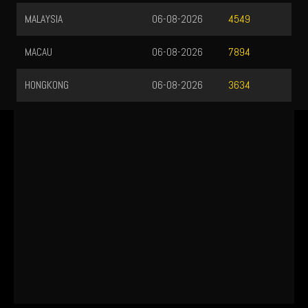
MALAYSIA
06-08-2026
4549
MACAU
06-08-2026
7894
HONGKONG
06-08-2026
3634