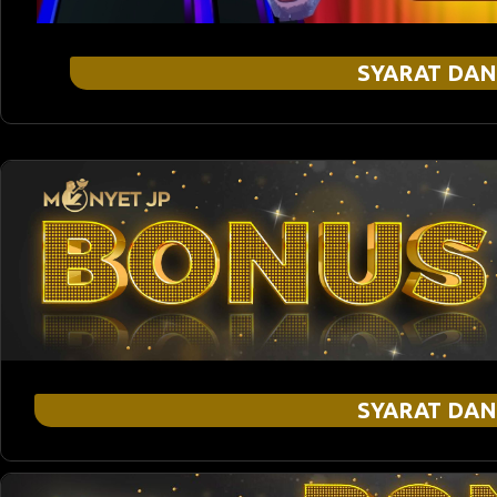
PROMO INI TIDAK BISA DI GABUNG DENGAN PROMO LAINNYA
BONUS INI DAPAT DI CLAIM DI GRUP TELEGRAM.
(
KLIK DISINI UNTUK JOIN GRUP)
WAJIB CAPTURE HISTORI SCATTER BESERTA GAMBAR & SHARE KE GRUP TELEGRAM
WAJIB CLAIM HADIAH SEBELUM MELAKUKAN PUTARAN SELANJUTNYA
SYARAT DA
BONUS PROMO INI BISA LANGSUNG DI WITHDRAW.
EXTRA BONUS NEW MEMBER 10%
DAPATKAN BONUS NEW MEMBER 10% DARI MONYETJP
SYARAT DAN KETENTUAN BERLAKU:
PROMO INI AUTO MASUK AKUN DENGAN MIN DEPO RP 50.000
PROMO INI MAX RP 20.000
APABILA TERJADI KECURANGAN DALAM MENGCLAIM BONUS INI, MAKA PIHAK KAMI BERHA
PROMO INI TIDAK BISA DI GABUNG DENGAN PROMO LAINNYA
SYARAT DA
EXTRA BONUS FREESPIN & BUYSPIN
RAIHLAH BONUS FREESPIN & BUYSPIN PRAGMATIC DARI MONYETJP