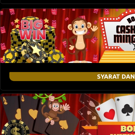
EXTRA PROMO BERMAIN VIA TELE
RAIHLAH BONUS 5 - 10% DARI BERMAIN VIA TELEGRAM
SYARAT DAN KETENTUAN BERLAKU:
BONUS DAPAT DI CLAIM 1X DALAM 1 HARI MIN DEPO 50RB.
BESARAN BONUS ADALAH 5% UNTUK OLD MEMBER DAN 10% UNTUK NEW MEMBER
MAX BONUS YANG DAPAT DI CLAIM ADALAH RP. 20.000
BONUS BERLAKU UNTUK SEMUA PERMAINAN SLOT.
APABILA TERINDIKASI KECURANGAN, MAKA PIHAK KAMI BERHAK ANULIR PROMO INI.
PROMO INI TIDAK BISA DI GABUNG DENGAN PROMO LAINNYA
BONUS PROMO INI BISA DIKLAIM SEHARI SEKALI DENGAN DIKENAKAN TURNOVER x1.
BONUS DAPAT DI CLAIM DI GRUP TELEGRAM KAMI DENGAN MENGIRIMKAN BUKTI LOGIN & DEPOSIT
(
KLIK DISINI UNTUK JOIN GRUP)
SYARAT DA
BONUS CASHBACK MINGGUAN
DAPATKAN BONUS CASHBACK MINGGUAN
SYARAT DAN KETENTUAN BERLAKU:
HANYA BISA DI CLAIM 1X DALAM 1 MINGGU YAITU DI HARI SELASA.
Periode kekalahan adalah dari Selasa hingga Senin, dan minimal kekalahan dalam 1 periode adalah 250.000.
BONUS BERLAKU UNTUK SEMUA PERMAINAN SLOT.
BILA TERINDIKASI KECURANGAN, MAKA PIHAK KAMI BERHAK ANULIR PROMO INI.
BONUS INI DAPAT DI CLAIM DI GRUP TELEGRAM.
(
KLIK DISINI UNTUK JOIN GRUP
)
BONUS PROMO INI BISA DIWITHDRAW SECARA LANGSUNG.