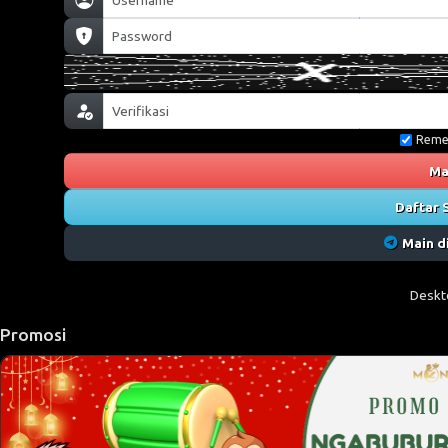
Reme
Ma
Daftar 
Main d
Deskt
Promosi