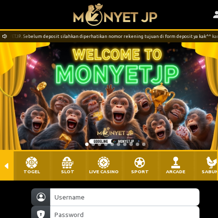
YETJP.. Sebelum deposit silahkan diperhatikan nomor rekening tujuan di form deposit ya kak^^ kare
TOGEL
SLOT
LIVE CASINO
SPORT
ARCADE
SABU