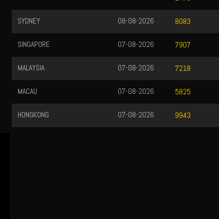
SYDNEY
08-08-2026
8083
SINGAPORE
07-08-2026
7907
MALAYSIA
07-08-2026
7218
MACAU
07-08-2026
5825
HONGKONG
07-08-2026
9943