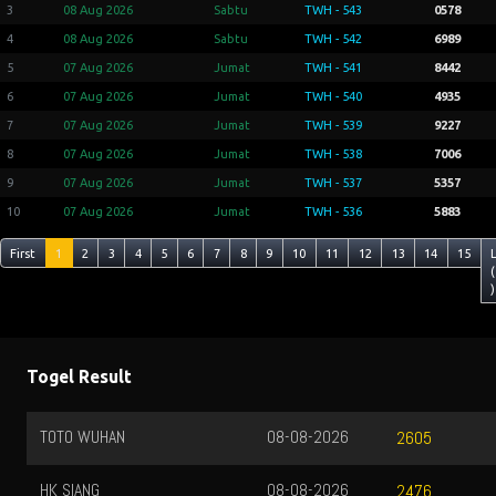
3
08 Aug 2026
Sabtu
TWH - 543
0578
4
08 Aug 2026
Sabtu
TWH - 542
6989
5
07 Aug 2026
Jumat
TWH - 541
8442
6
07 Aug 2026
Jumat
TWH - 540
4935
7
07 Aug 2026
Jumat
TWH - 539
9227
8
07 Aug 2026
Jumat
TWH - 538
7006
9
07 Aug 2026
Jumat
TWH - 537
5357
10
07 Aug 2026
Jumat
TWH - 536
5883
First
1
2
3
4
5
6
7
8
9
10
11
12
13
14
15
(
)
Togel Result
TOTO WUHAN
08-08-2026
2605
HK SIANG
08-08-2026
2476